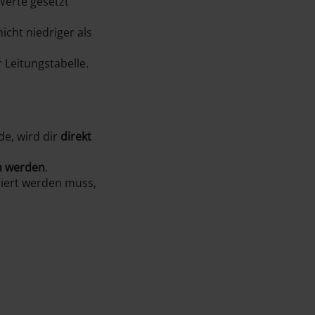
Werte gesetzt
icht niedriger als
r Leitungstabelle.
de, wird dir
direkt
en werden
.
ziert werden muss,