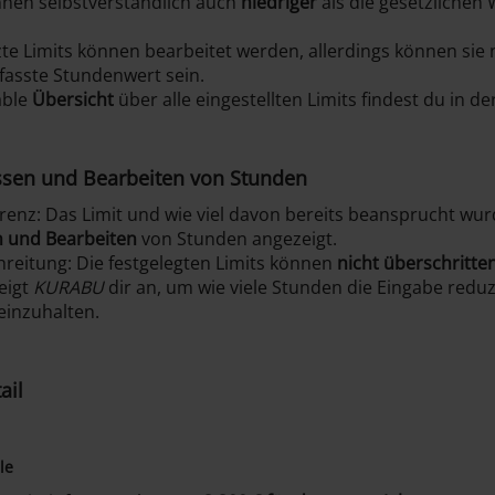
nnen selbstverständlich auch
niedriger
als die gesetzlichen 
zte Limits können bearbeitet werden, allerdings können sie n
rfasste Stundenwert sein.
able
Übersicht
über alle eingestellten Limits findest du in de
ssen und Bearbeiten von Stunden
renz: Das Limit und wie viel davon bereits beansprucht wur
n und Bearbeiten
von Stunden angezeigt.
reitung: Die festgelegten Limits können
nicht überschritt
eigt
KURABU
dir an, um wie viele Stunden die Eingabe redu
einzuhalten.
ail
le