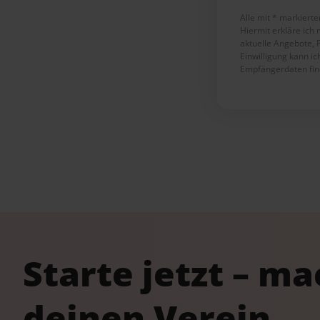
Alle mit * markierten
Hiermit erkläre ich
aktuelle Angebote, 
Einwilligung kann i
Empfängerdaten fin
Starte jetzt – m
deinen Verein