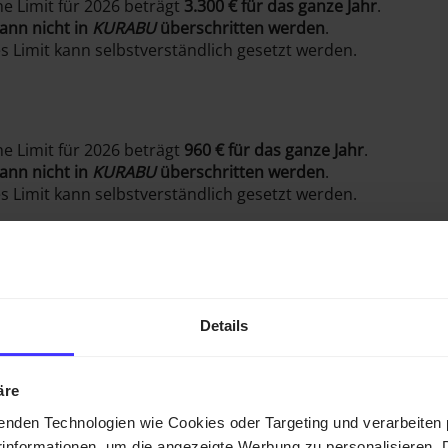
he Limit für 2026 beträgt
3.300 € für das ganze Jahr
.
ann nicht in
KURABU
überschritten werden
.
es Limit kann selbstverständlich gesetzt werden.
he Limit für 2026 beträgt
960 € für das ganze Jahr
.
ann nicht in
KURABU
überschritten werden
.
es Limit kann selbstverständlich gesetzt werden.
he Limit beträgt
7.236 € jährlich
, das monatliche Limit liegt a
rd das Limit
jährlich
betrachtet, da die monatliche Grenze 
Details
überschritten werden darf.
URABU
kann
höher als das gesetzliche Limit
gesetzt werden.
n bei eurer Lohnbuchhaltung in einen Midijob übergehen.
äre
enden Technologien wie Cookies oder Targeting und verarbeite
informationen, um die angezeigte Werbung zu personalisieren. 