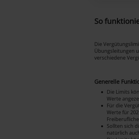
So funktioni
Die Vergütungslimi
Übungsleitungen un
verschiedene Ver
Generelle Funkti
Die Limits k
Werte angezei
Für die Verg
Werte für 202
Freiberuflich
Sollten sich 
natürlich auc