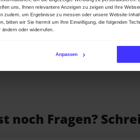
helfen uns, Ihnen relevantere Anzeigen zu zeigen und Ihre Webse
e für steuerfreie Zahlungen liegt bei
25.000 € jährlich
, im 
merregelung, für die keine Umsatzsteuer fällig wird.
en zudem, um Ergebnisse zu messen oder unsere Website-Inhalt
URABU
kann
höher als 25.000 €
gesetzt werden.
n, bitten wir Sie hiermit um Ihre Einwilligung, die folgenden Te
r ändern oder widerrufen.
st
kein
Lohnbuchhaltungstool. Der Bruttolohn kann über
K
 Für die eigentliche Gehaltsabrechnung und Auszahlung wi
Anpassen
tes Lohnbuchhaltungs- oder Abrechnungstool benötigt.
st noch Fragen? Schrei