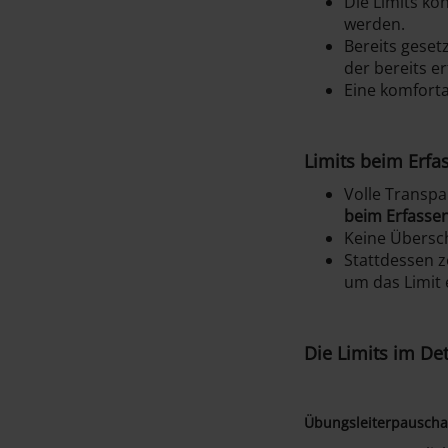
Die Limits kö
werden.
Bereits geset
der bereits e
Eine komfort
Limits beim Erfa
Volle Transpa
beim Erfasse
Keine Übersch
Stattdessen z
um das Limit 
Die Limits im Det
Übungsleiterpauscha