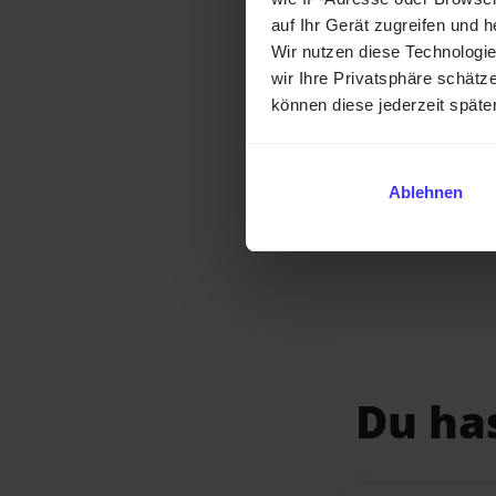
auf Ihr Gerät zugreifen und 
Die Obergrenz
Kleinunterneh
Wir nutzen diese Technologi
Das Limit in
K
wir Ihre Privatsphäre schätze
können diese jederzeit späte
Achtung
:
KURABU
i
berechnet werden.
Ablehnen
jedoch ein separa
Du ha