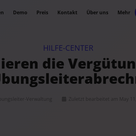
en
Demo
Preis
Kontakt
Über uns
Mehr
HILFE-CENTER
ieren die Vergütun
Übungsleiterabrec
ungsleiter-Verwaltung
Zuletzt bearbeitet am
May 11