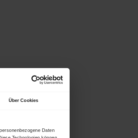
lso bei 603 €.
zweimal im
Über Cookies
 In diesem Fall
n personenbezogene Daten
Diese Technologien können