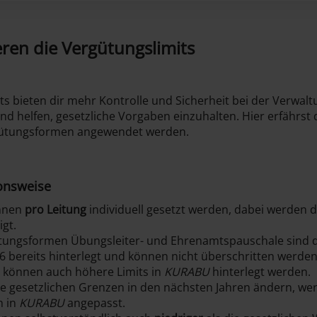
eren die Vergütungslimits
ts bieten dir mehr Kontrolle und Sicherheit bei der Verwal
d helfen, gesetzliche Vorgaben einzuhalten. Hier erfährst d
gütungsformen angewendet werden.
onsweise
önnen
pro Leitung
individuell gesetzt werden, dabei werden d
gt.
ütungsformen Übungsleiter- und Ehrenamtspauschale sind d
6 bereits hinterlegt und können nicht überschritten werden
e können auch höhere Limits in
KURABU
hinterlegt werden.
die gesetzlichen Grenzen in den nächsten Jahren ändern, we
h in
KURABU
angepasst.