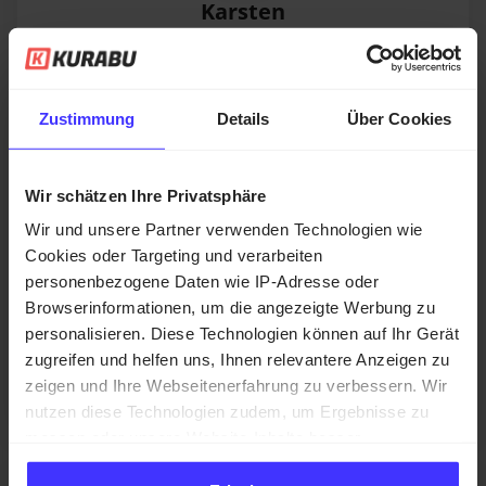
Karsten
Skateboard e.V. Hamburg
Zustimmung
Details
Über Cookies
Sportverein
175
Mitglieder
„Wir haben jetzt, dank KURABU letztendlich, mal
Wir schätzen Ihre Privatsphäre
die Mitglieder durchforstet. Und es gibt tatsächlich
Mitglieder, die haben seit der Gründung nicht
Wir und unsere Partner verwenden Technologien wie
einmal den Mitgliedsbeitrag gezahlt. Seit 2007. Das
Cookies oder Targeting und verarbeiten
waren dann etwa 10.000 € die nachher zusammen
personenbezogene Daten wie IP-Adresse oder
Browserinformationen, um die angezeigte Werbung zu
gekommen sind an bezahlten Beiträgen."
personalisieren. Diese Technologien können auf Ihr Gerät
zugreifen und helfen uns, Ihnen relevantere Anzeigen zu
Zur Erfolgsgeschichte
zeigen und Ihre Webseitenerfahrung zu verbessern. Wir
nutzen diese Technologien zudem, um Ergebnisse zu
messen oder unsere Website-Inhalte besser
auszurichten. Da wir Ihre Privatsphäre schätzen, bitten