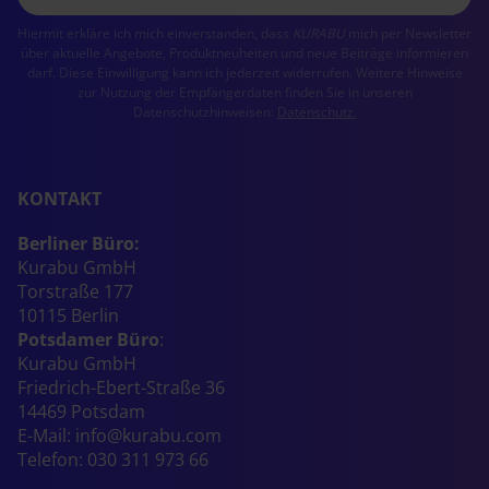
Hiermit erkläre ich mich einverstanden, dass
KURABU
mich per Newsletter
über aktuelle Angebote, Produktneuheiten und neue Beiträge informieren
darf. Diese Einwilligung kann ich jederzeit widerrufen. Weitere Hinweise
zur Nutzung der Empfängerdaten finden Sie in unseren
Datenschutzhinweisen:
Datenschutz.
KONTAKT
Berliner Büro:
Kurabu GmbH
Torstraße 177
10115 Berlin
Potsdamer Büro
:
Kurabu GmbH
Friedrich-Ebert-Straße 36
14469 Potsdam
E-Mail:
info@kurabu.com
Telefon:
030 311 973 66