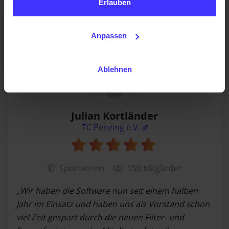
wir Sie hiermit um Ihre Einwilligung, die folgenden
Erlauben
Technologien zu verwenden. Sie können diese jederzeit
später ändern oder widerrufen.
Anpassen
Ablehnen
Julian Kortländer
TC Penzing e.V.
Sportverein
150
Mitglieder
„Wir haben die Software nun seit einem halben
Jahr im Einsatz und haben uns als Vorstand schon
viel Zeit gespart durch die neuen Filter- und