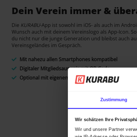
Dein Verein immer & übera
Die
KURABU
-App ist sowohl im iOS- als auch im Androi
Wunsch auch mit deinem Vereinslogo als App-Icon. So 
du nicht nur die junge Generation und bleibst auch a
Vereinsgeländes im Gespräch.
Mit nahezu allen Smartphones kompatibel
Digitaler Mitgliedsausweis mit QR-Code
Optional mit eigenem Vereinslogo als App-Icon
Zustimmung
Wir schätzen Ihre Privatsph
Wir und unsere Partner verw
wie IP-Adresse oder Browser