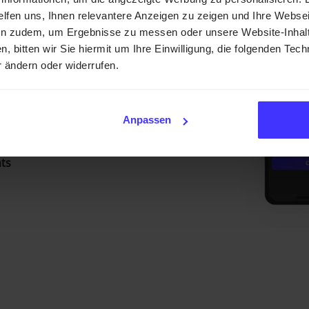
helfen uns, Ihnen relevantere Anzeigen zu zeigen und Ihre Webse
lle im Verein
en zudem, um Ergebnisse zu messen oder unsere Website-Inhalt
n, bitten wir Sie hiermit um Ihre Einwilligung, die folgenden Te
martphone optimierte
r ändern oder widerrufen.
reinsverwaltung und die
nd Eltern entsteht
Anpassen
ts