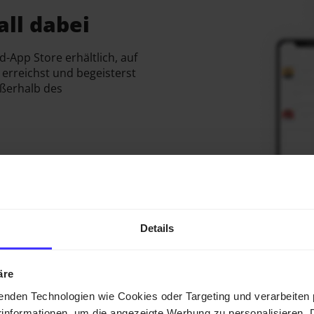
ll dabei
d-App Store erhältlich, auf
erreichst und begeisterst
ußerhalb des
Details
äre
enden Technologien wie Cookies oder Targeting und verarbeite
informationen, um die angezeigte Werbung zu personalisieren. 