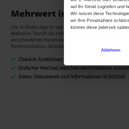
auf Ihr Gerät zugreifen und 
Mehrwert in Echtzeit für a
Wir nutzen diese Technologi
wir Ihre Privatsphäre schätze
Die
KURABU
-App ist viel mehr als nur eine für das S
können diese jederzeit späte
Webseite. Durch die nahtlose Verknüpfung mit der Ve
verschiedenen Funktionen für Mitglieder, Teamleiter u
Kommunikation, Austausch und Mehrwert in Echtzeit.
Ablehnen
Check-In Funktionen für Mitglieder und Teamleiter
Einfacher Wechsel zwischen verschiedenen Accoun
Daten, Dokumente und Informationen in Echtzeit