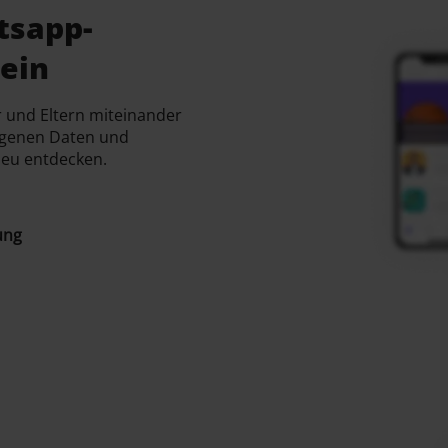
tsapp-
rein
r und Eltern miteinander
eigenen Daten und
neu entdecken.
ung