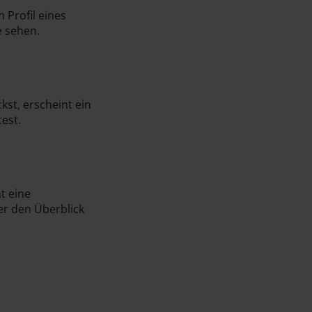
Profil eines
e sehen.
kst, erscheint ein
est.
t eine
er den Überblick