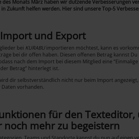
 des Monats März haben wir dutzende Verbesserungen veröf
in Zukunft helfen werden. Hier sind unsere Top-5 Verbess
 Import und Export
glieder bei
KURABU
importieren möchtest, kann es vorkomm
träge bei dir offen haben. Diesen offenen Betrag kannst Du 
sodass nach dem Import bei diesem Mitglied eine “Einmalig
r Betrag” hinterlegt ist.
wird dir selbstverständlich nicht nur beim Import angezeigt
r Daten vorhanden.
unktionen für den Texteditor,
r noch mehr zu begeistern
Kategorien, Teams und Standorte kannst du nun auf einen v