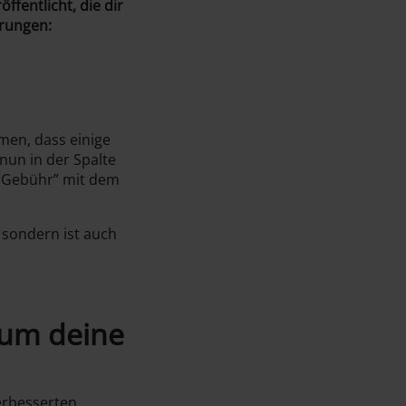
fentlicht, die dir
erungen:
en, dass einige
nun in der Spalte
e Gebühr” mit dem
, sondern ist auch
 um deine
erbesserten