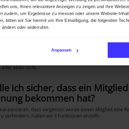
er genau, was noch fehlt oder eben nicht fehlt.
helfen uns, Ihnen relevantere Anzeigen zu zeigen und Ihre Webse
en zudem, um Ergebnisse zu messen oder unsere Website-Inhalt
n, bitten wir Sie hiermit um Ihre Einwilligung, die folgenden Te
Mitglied:
r ändern oder widerrufen.
Reiter “Mitglieder”
ed klicken
ahlung / Mitgliedschaft”
Anpassen
ten scrollen
 wir dir die Möglichkeit geben, dass du immer genau weißt, 
 oder eben nicht.
lle ich sicher, dass ein Mitglie
hnung bekommen hat?
mal passieren, dass vergessen wurde einem Mitglied eine 
u verhindern, haben wir 3 Funktionen erstellt: