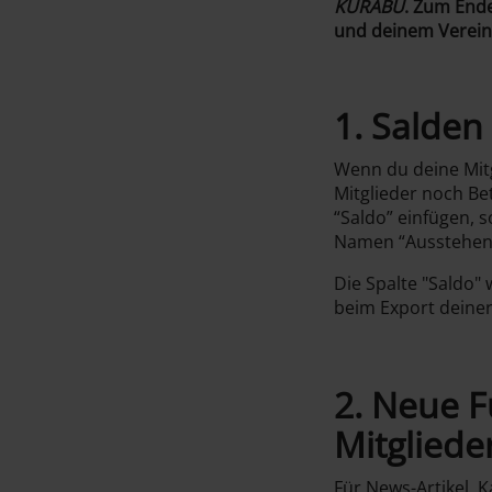
KURABU
. Zum Ende
und deinem Verein 
1. Salden
Wenn du deine Mit
Mitglieder noch Be
“Saldo” einfügen, 
Namen “Ausstehende
Die Spalte "Saldo" 
beim Export deine
2. Neue F
Mitgliede
Für News-Artikel, 