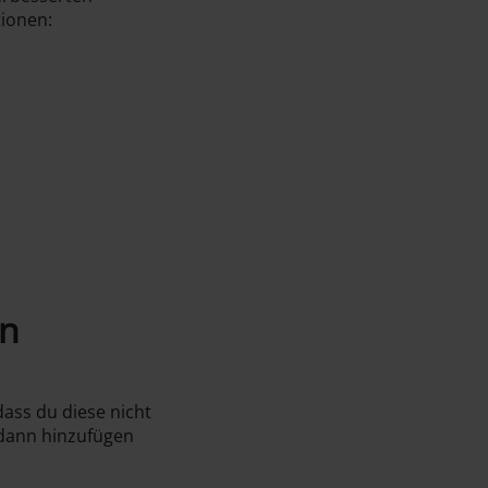
tionen:
en
dass du diese nicht
 dann hinzufügen