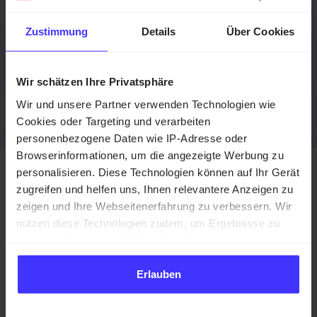
Online-Mitgliedsantrag über
KURABU
sparen wir
jeden Monat dutzende Arbeitsstunden und
Zustimmung
Details
Über Cookies
gewinnen mehrere Neumitglieder pro Woche."
Reinhold Hafermehl (Kassenwart)
Wir schätzen Ihre Privatsphäre
Wir und unsere Partner verwenden Technologien wie
Cookies oder Targeting und verarbeiten
personenbezogene Daten wie IP-Adresse oder
Browserinformationen, um die angezeigte Werbung zu
personalisieren. Diese Technologien können auf Ihr Gerät
Hast du noch
zugreifen und helfen uns, Ihnen relevantere Anzeigen zu
zeigen und Ihre Webseitenerfahrung zu verbessern. Wir
Fragen?
nutzen diese Technologien zudem, um Ergebnisse zu
messen oder unsere Website-Inhalte besser
Gerne stehen wir dir zur Verfügung und klären mit dir
auszurichten. Da wir Ihre Privatsphäre schätzen, bitten
alle Fragen und Details im persönlichen Gespräch.
wir Sie hiermit um Ihre Einwilligung, die folgenden
Erlauben
Technologien zu verwenden. Sie können diese jederzeit
später ändern oder widerrufen.