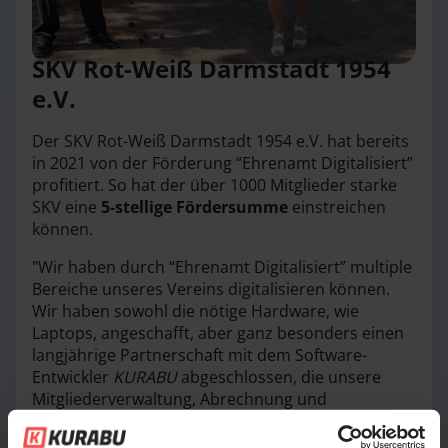
SKV Rot-Weiß Darmstadt 1954
e.V.
Der SKV Rot-Weiß Darmstadt 1954 e.V. hat bereits
in 2021 von der Förderung “Ehrenamt Digitalisiert”
profitiert. So hat der über 1000 Mitglieder starke
SKV eine
5-stellige Fördersumme
einstreichen
können.
"Wir haben durch “Ehrenamt Digitalisiert” multiple
Bereiche unseres Vereins digitalisieren können.
Wir haben sowohl die nötige Hardware, wie
Laptops, angeschafft, aber ganz besonders einen
langjährige Partnerschaft mit dem Software-
Entwickler
KURABU
abgeschlossen, die unsere
Mitgliederverwaltung, Abrechnung und
Kommunikation weitestgehend digitalisiert. [...]
Durch die automatische Abrechnung und den