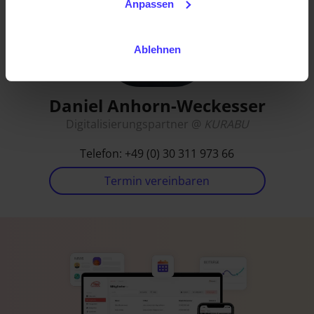
Anpassen
Ablehnen
Daniel Anhorn-Weckesser
Digitalisierungspartner @
KURABU
Telefon: +49 (0) 30 311 973 66
Termin vereinbaren